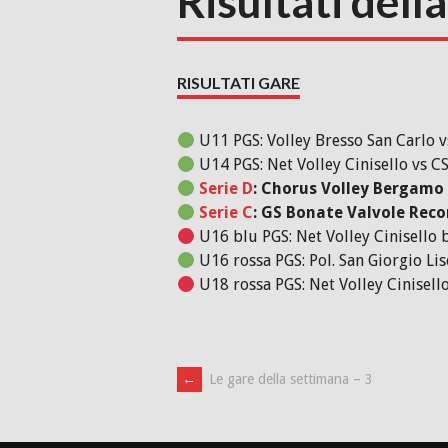
Risultati dell
RISULTATI GARE
U11 PGS: Volley Bresso San Carlo vs
U14 PGS: Net Volley Cinisello vs CS
Serie D
: Chorus Volley Bergamo 
Serie C
: GS Bonate Valvole Recor
U16 blu PGS: Net Volley Cinisello 
U16 rossa PGS: Pol. San Giorgio Lis
U18 rossa PGS: Net Volley Cinisello
Post
←
Le gare della settimana – 3
navigation