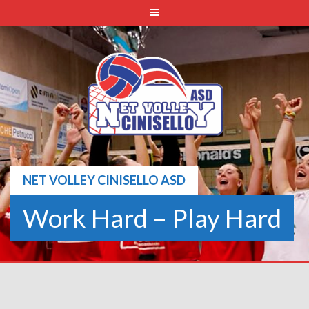
Skip
to
content
NET VOLLEY CINISELLO ASD
Work Hard – Play Hard