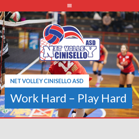
Skip
to
content
NET VOLLEY CINISELLO ASD
Work Hard – Play Hard