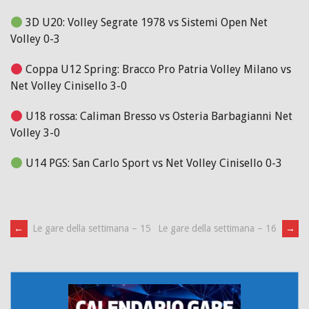
3D U20: Volley Segrate 1978 vs Sistemi Open Net
Volley 0-3
Coppa U12 Spring: Bracco Pro Patria Volley Milano vs
Net Volley Cinisello 3-0
U18 rossa: Caliman Bresso vs Osteria Barbagianni Net
Volley 3-0
U14 PGS: San Carlo Sport vs Net Volley Cinisello 0-3
Post
←
Le gare della settimana – 15
Le gare della settimana – 16
→
navigation