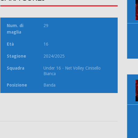
Num. di
29
maglia
Età
16
Stagione
2024/2025
Squadra
Under 16 - Net Volley Cinisello
Bianca
Posizione
Banda