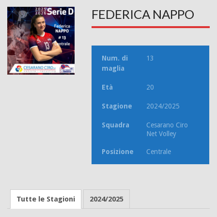
FEDERICA NAPPO
Num. di
13
maglia
Età
20
Stagione
2024/2025
Squadra
Cesarano Ciro
Net Volley
Posizione
Centrale
Tutte le Stagioni
2024/2025