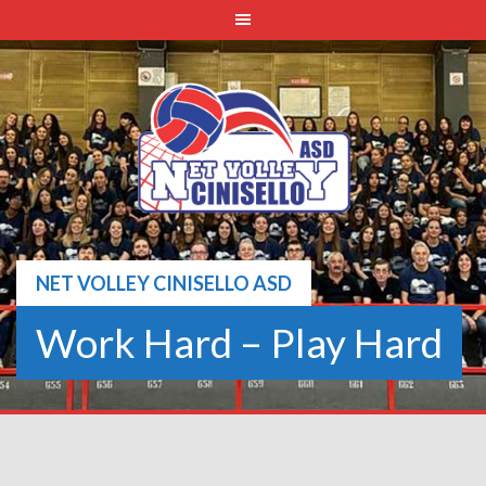
Skip
to
content
NET VOLLEY CINISELLO ASD
Work Hard – Play Hard