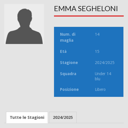
EMMA SEGHELONI
Num. di
14
maglia
Età
15
Stagione
2024/2025
Squadra
Under 14
blu
Posizione
Libero
Tutte le Stagioni
2024/2025