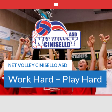
Skip
to
content
NET VOLLEY CINISELLO ASD
Work Hard – Play Hard